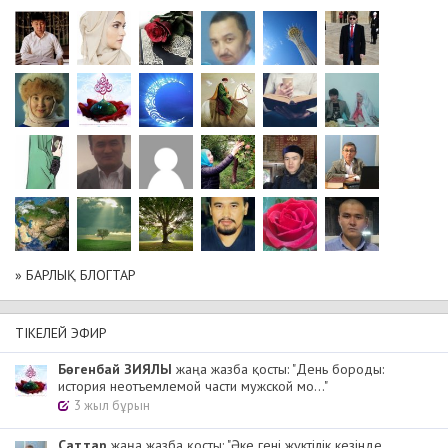
» БАРЛЫҚ БЛОГТАР
ТІКЕЛЕЙ ЭФИР
Бөгенбай ЗИЯЛЫ
жаңа жазба қосты: "День бороды:
история неотъемлемой части мужской мо..."
3 жыл бұрын
Cаттар
жаңа жазба қосты: "Әке гені жүктілік кезінде