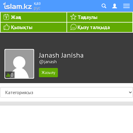
қаз
рус
Жаңа
Таңдаулы
Қызықты
Қызу талқыда
Janash Janisha
@janash
0